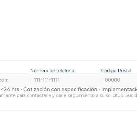
o Dilegno 
mbiente corporativo. Sus mesas resistentes y silla
nsivo de plantas y centros de trabajo. Facilita el
 del espacio.
Número de teléfono
Código Postal
e en consultoría según aforo, flujo y espacio.
<24 hrs • Cotización con especificación • Implementaci
amente para contactarle y darle seguimiento a su solicitud. Sus 