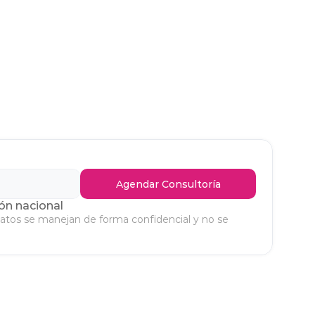
WhatsApp
s 
(+52) 442-363-7870
 
Contactar Ahora
Agendar Consultoría
ón nacional
datos se manejan de forma confidencial y no se 